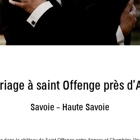
iage à saint Offenge près d
Savoie – Haute Savoie
ge dans le
château de Saint Offenge
entre Annecy et Chambéry. Vous