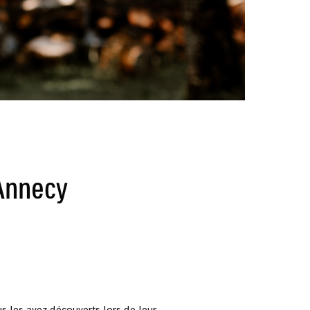
’Annecy
 les avez découverts lors de leur